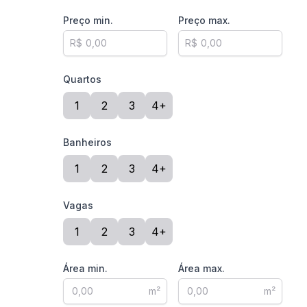
Preço min.
Preço max.
R$
R$
Quartos
1
2
3
4+
Banheiros
1
2
3
4+
Vagas
1
2
3
4+
Área min.
Área max.
m²
m²