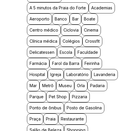
A 5 minutos da Praia do Forte
Academias
Aeroporto
Banco
Bar
Boate
Centro médico
Ciclovia
Cinema
Clínica médica
Colégios
Crossfit
Delicatessen
Escola
Faculdade
Farmácia
Farol da Barra
Feirinha
Hospital
Igreja
Laboratório
Lavanderia
Mar
Metrô
Museu
Orla
Padaria
Parque
Pet Shop
Pizzaria
Ponto de ônibus
Posto de Gasolina
Praça
Praia
Restaurante
Salão de Beleza
Shopping