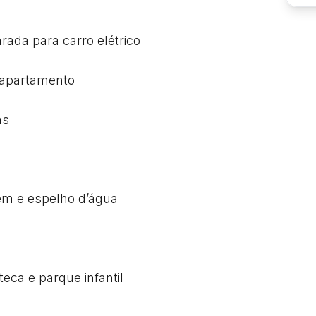
da para carro elétrico

 apartamento

s

em e espelho d’água

eca e parque infantil
