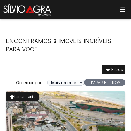
ose main menu
ENCONTRAMOS
2
IMÓVEIS INCRÍVEIS
PARA VOCÊ
Filtros
Ordernar por:
LIMPAR FILTROS
Lançamento