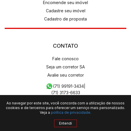
Encomende seu imóvel
Cadastre seu imóvel
Cadastro de proposta
CONTATO
Fale conosco
Seja um corretor SA
Avalie seu corretor
(71) 99191-3434
|
(71) 3173-6633
Ao navegar por este site, você concorda com a utilização de nossos
cookies e de terceiros para oferecer um serviço mais personalizado.
Veja a
política de privacidade.
SÍLVIO AGRA IMÓVEIS LTDA - CRECI: 968PJ
Entendi
QUERO MAIS INFORMAÇÕES
2026