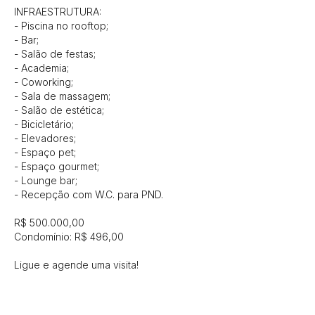
INFRAESTRUTURA:

- Piscina no rooftop;

- Bar;

- Salão de festas;

- Academia;

- Coworking;

- Sala de massagem;

- Salão de estética;

- Bicicletário;

- Elevadores;

- Espaço pet;

- Espaço gourmet;

- Lounge bar;

- Recepção com W.C. para PND.

R$ 500.000,00

Condomínio: R$ 496,00

Ligue e agende uma visita!