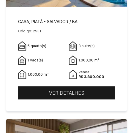
CASA, PIATÃ - SALVADOR / BA
Código: 2931
5 quarto(s)
3 suite(s)
1 vaga(s)
1.000,00 m²
Venda:
1.000,00 m²
R$ 3.800.000
VER DETALHES