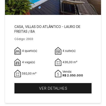
CASA, VILLAS DO ATLÂNTICO - LAURO DE
FREITAS / BA
Código: 2933
4 quarto(s)
4 suite(s)
4 vaga(s)
436,00 m²
Venda:
592,00 m²
R$ 2.050.000
VER DETALHES