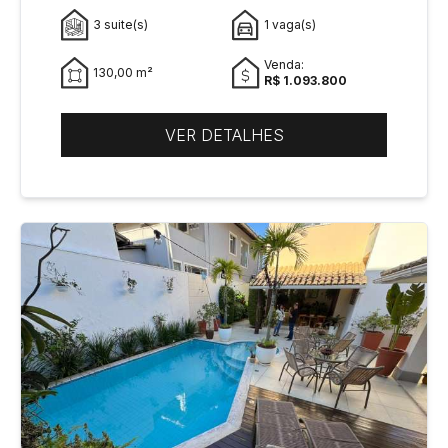
3 suite(s)
1 vaga(s)
Venda:
130,00 m²
R$ 1.093.800
VER DETALHES