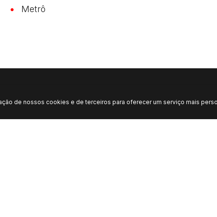
Metrô
zação de nossos cookies e de terceiros para oferecer um serviço mais perso