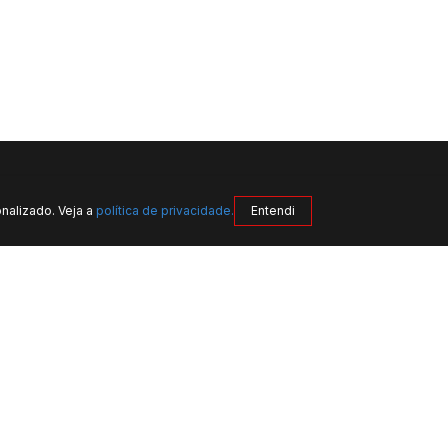
nalizado. Veja a
política de privacidade.
Entendi
CONVERSE COM UM ESPECIALISTA