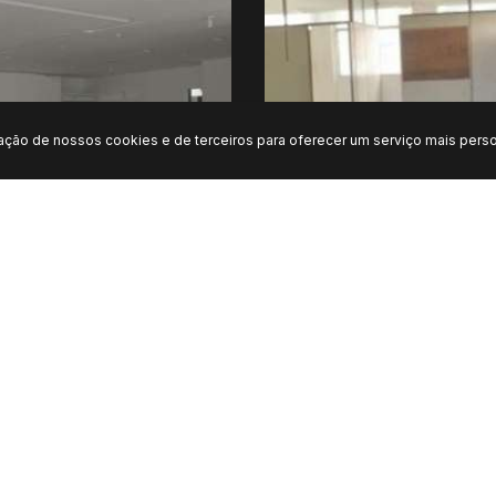
zação de nossos cookies e de terceiros para oferecer um serviço mais perso
JA, PITUBA - SALVADOR
LOJA, IAPI - SALVADO