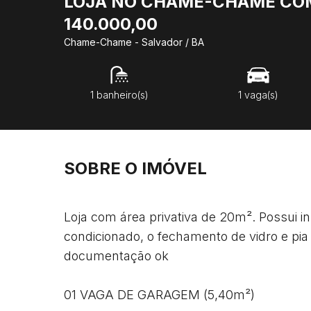
LOJA NO CHAME-CHAME COM
140.000,00
Chame-Chame - Salvador / BA
1 banheiro(s)
1 vaga(s)
SOBRE O IMÓVEL
Loja com área privativa de 20m². Possui ins
condicionado, o fechamento de vidro e pia 
documentação ok

01 VAGA DE GARAGEM (5,40m²)
