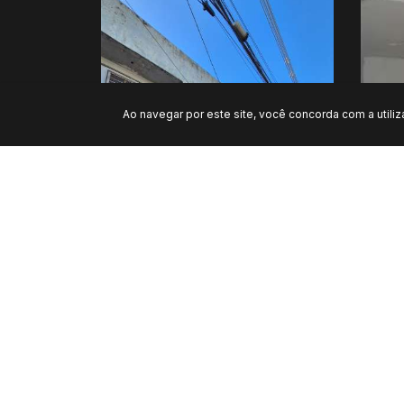
Ao navegar por este site, você concorda com a utili
LOJA, FAZENDA GRANDE DO RETIRO - SALVADOR
LO