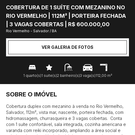
COBERTURA DE 1 SUÍTE COM MEZANINO NO
RIO VERMELHO | 112M² | PORTEIRA FECHADA
| 3 VAGAS COBERTAS | R$ 600.000,00
Rio Vermelho - Salvador / BA
VER GALERIA DE FOTOS
1 quarto(s)
1 suite(s)
2 banheiro(s)
3 vaga(s)
112,00 m²
SOBRE O IMÓVEL
Cobertura duplex com mezanino à venda no Rio Vermelho, 
Salvador, 112m², vista mar, nascente, porteira fechada, com 
hidromassagem, churrasqueira e 3 vagas cobertas.  Conta 
com 1 suíte confortável, sala integrada, cozinha americana e 
varanda com reiki incorporado, ampliando a área social e 