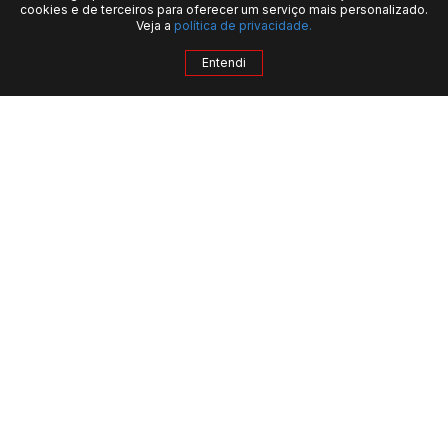
cookies e de terceiros para oferecer um serviço mais personalizado.
Veja a
política de privacidade.
Entendi
QUERO MAIS INFORMAÇÕES
INSTITUCIONAL
Quem Somos