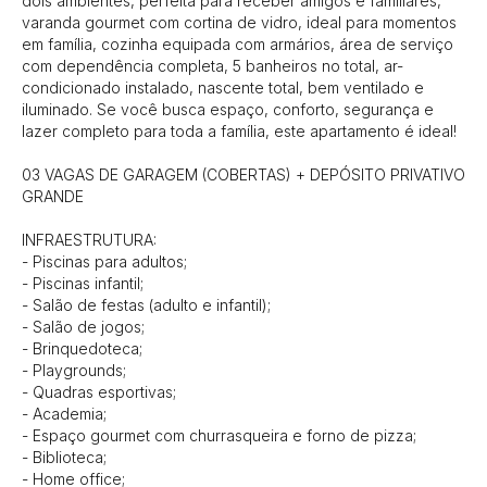
dois ambientes, perfeita para receber amigos e familiares, 
varanda gourmet com cortina de vidro, ideal para momentos 
em família, cozinha equipada com armários, área de serviço 
com dependência completa, 5 banheiros no total, ar-
condicionado instalado, nascente total, bem ventilado e 
iluminado. Se você busca espaço, conforto, segurança e 
lazer completo para toda a família, este apartamento é ideal! 

03 VAGAS DE GARAGEM (COBERTAS) + DEPÓSITO PRIVATIVO 
GRANDE

INFRAESTRUTURA:

- Piscinas para adultos;

- Piscinas infantil;

- Salão de festas (adulto e infantil);

- Salão de jogos;

- Brinquedoteca;

- Playgrounds;

- Quadras esportivas;

- Academia;

- Espaço gourmet com churrasqueira e forno de pizza;

- Biblioteca;

- Home office;
