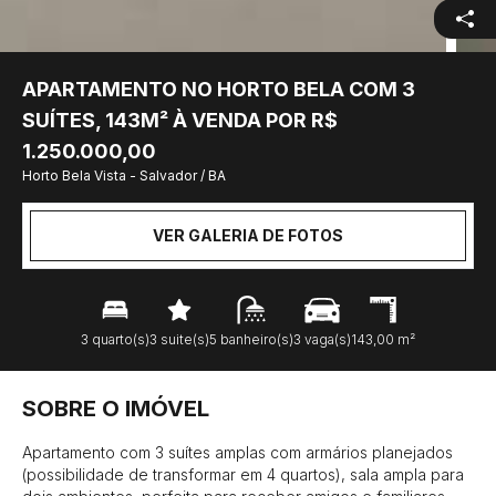
APARTAMENTO NO HORTO BELA COM 3
SUÍTES, 143M² À VENDA POR R$
1.250.000,00
Horto Bela Vista - Salvador / BA
VER GALERIA DE FOTOS
3 quarto(s)
3 suite(s)
5 banheiro(s)
3 vaga(s)
143,00 m²
SOBRE O IMÓVEL
Apartamento com 3 suítes amplas com armários planejados 
(possibilidade de transformar em 4 quartos), sala ampla para 