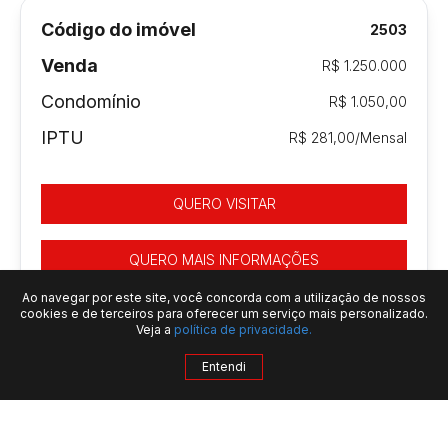
Código do imóvel
2503
Venda
R$ 1.250.000
Condomínio
R$ 1.050,00
IPTU
R$ 281,00/Mensal
QUERO VISITAR
QUERO MAIS INFORMAÇÕES
Ao navegar por este site, você concorda com a utilização de nossos
cookies e de terceiros para oferecer um serviço mais personalizado.
Veja a
política de privacidade.
Entendi
QUERO MAIS INFORMAÇÕES
IMÓVEIS SIMILARES