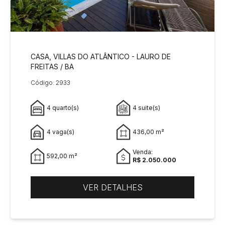
CASA, VILLAS DO ATLÂNTICO - LAURO DE
FREITAS / BA
Código: 2933
4 quarto(s)
4 suite(s)
4 vaga(s)
436,00 m²
Venda:
592,00 m²
R$ 2.050.000
VER DETALHES