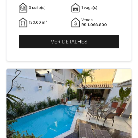
3 suite(s)
1 vaga(s)
Venda:
130,00 m²
R$ 1.093.800
VER DETALHES