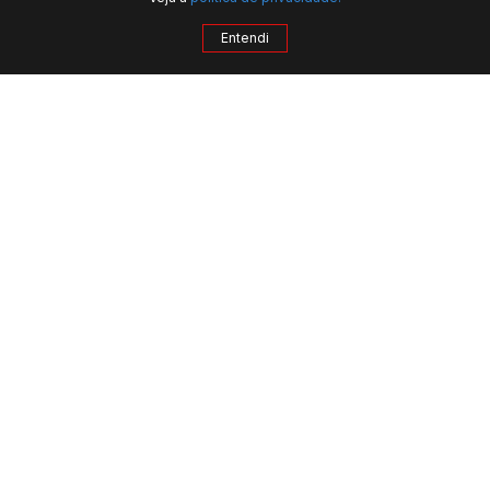
Entendi
QUERO MAIS INFORMAÇÕES
APARTAMENTO, ARMAÇÃO - SALVADOR