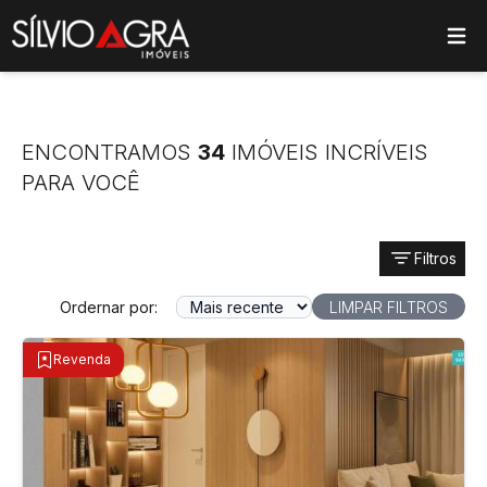
ose main menu
ENCONTRAMOS
34
IMÓVEIS INCRÍVEIS
PARA VOCÊ
Filtros
Ordernar por:
LIMPAR FILTROS
Revenda