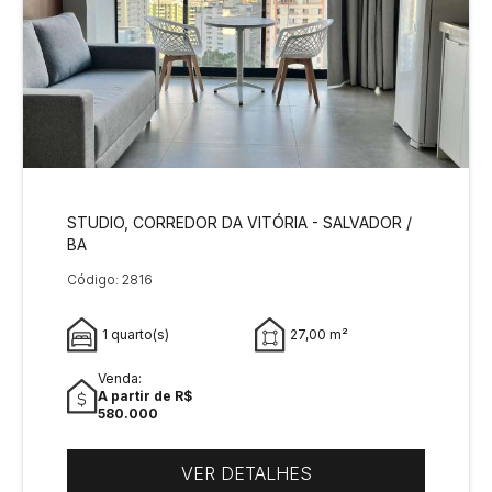
STUDIO, CORREDOR DA VITÓRIA - SALVADOR /
BA
Código: 2816
1 quarto(s)
27,00 m²
Venda:
A partir de R$
580.000
VER DETALHES