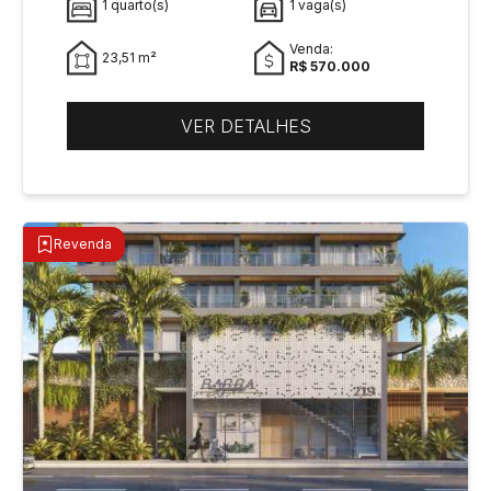
1 quarto(s)
1 vaga(s)
Venda:
23,51 m²
R$ 570.000
VER DETALHES
Revenda