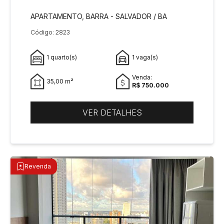
APARTAMENTO, BARRA - SALVADOR / BA
Código: 2823
1 quarto(s)
1 vaga(s)
Venda:
35,00 m²
R$ 750.000
VER DETALHES
Revenda