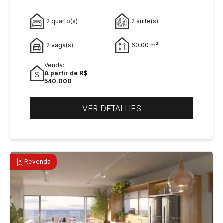
2 quarto(s)
2 suite(s)
2 vaga(s)
60,00 m²
Venda:
A partir de R$
540.000
VER DETALHES
Revenda