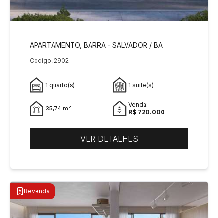
APARTAMENTO, BARRA - SALVADOR / BA
Código: 2902
1 quarto(s)
1 suite(s)
Venda:
35,74 m²
R$ 720.000
VER DETALHES
Revenda