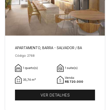
APARTAMENTO, BARRA - SALVADOR / BA
Código: 2768
1 quarto(s)
1 suite(s)
Venda:
35,74 m²
R$ 720.000
VER DETALHES