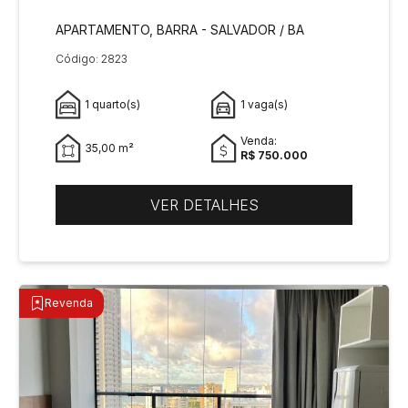
APARTAMENTO, BARRA - SALVADOR / BA
Código: 2823
1 quarto(s)
1 vaga(s)
Venda:
35,00 m²
R$ 750.000
VER DETALHES
Revenda