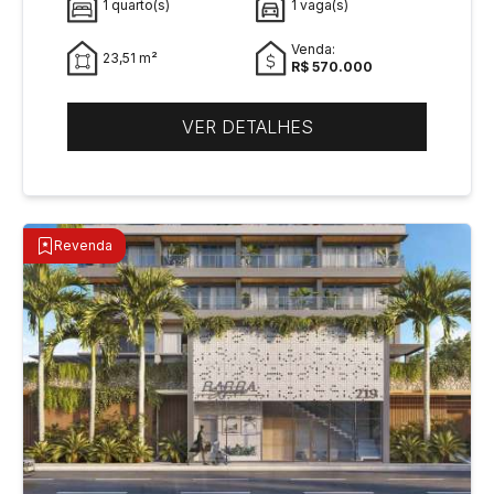
1 quarto(s)
1 vaga(s)
Venda:
23,51 m²
R$ 570.000
VER DETALHES
Revenda