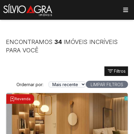
ose main menu
ENCONTRAMOS
34
IMÓVEIS INCRÍVEIS
PARA VOCÊ
Filtros
Ordernar por:
LIMPAR FILTROS
Revenda