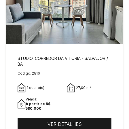
STUDIO, CORREDOR DA VITÓRIA - SALVADOR /
BA
Código: 2816
1 quarto(s)
27,00 m²
Venda:
A partir de R$
580.000
VER DETALHES