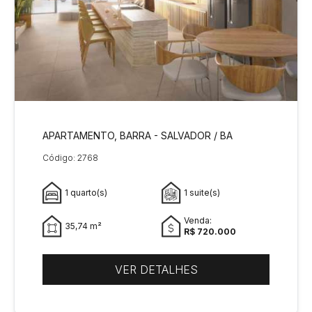
APARTAMENTO, BARRA - SALVADOR / BA
Código: 2768
1 quarto(s)
1 suite(s)
Venda:
35,74 m²
R$ 720.000
VER DETALHES