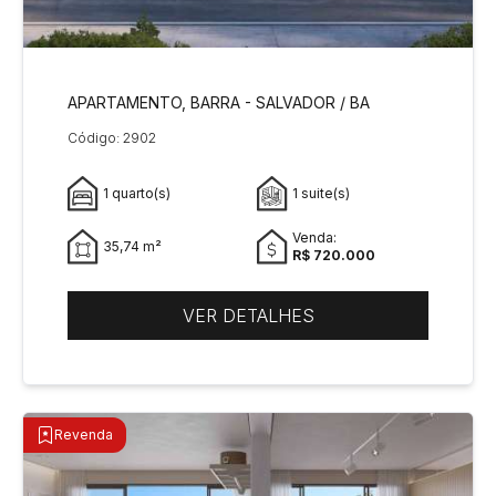
APARTAMENTO, BARRA - SALVADOR / BA
Código: 2902
1 quarto(s)
1 suite(s)
Venda:
35,74 m²
R$ 720.000
VER DETALHES
Revenda