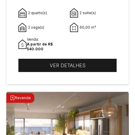
2 quarto(s)
2 suite(s)
2 vaga(s)
60,00 m²
Venda:
A partir de R$
540.000
VER DETALHES
Revenda