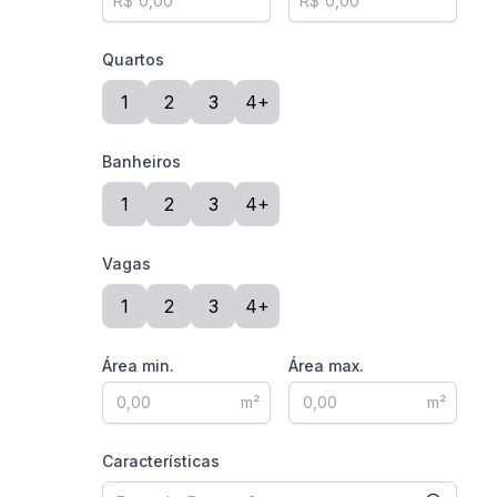
R$
R$
Quartos
1
2
3
4+
Banheiros
1
2
3
4+
Vagas
1
2
3
4+
Área min.
Área max.
m²
m²
Características