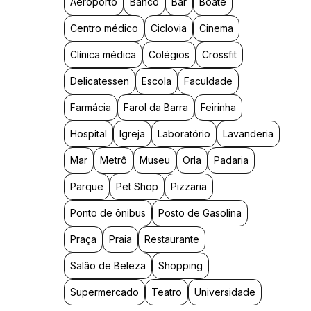
Aeroporto
Banco
Bar
Boate
Centro médico
Ciclovia
Cinema
Clínica médica
Colégios
Crossfit
Delicatessen
Escola
Faculdade
Farmácia
Farol da Barra
Feirinha
Hospital
Igreja
Laboratório
Lavanderia
Mar
Metrô
Museu
Orla
Padaria
Parque
Pet Shop
Pizzaria
Ponto de ônibus
Posto de Gasolina
Praça
Praia
Restaurante
Salão de Beleza
Shopping
Supermercado
Teatro
Universidade