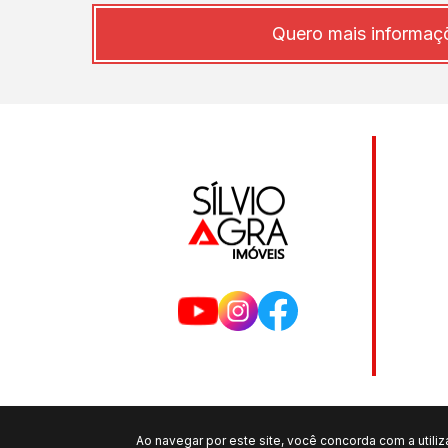
Quero mais informaç
Ao navegar por este site, você concorda com a utili