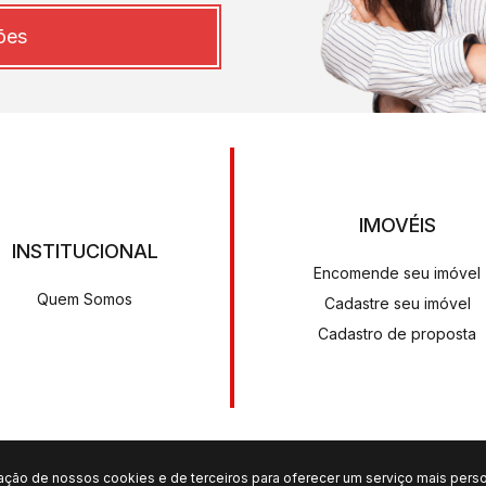
ões
IMOVÉIS
INSTITUCIONAL
Encomende seu imóvel
Quem Somos
Cadastre seu imóvel
Cadastro de proposta
SÍLVIO AGRA IMÓVEIS LTDA - CRECI: 968PJ
zação de nossos cookies e de terceiros para oferecer um serviço mais perso