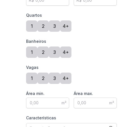
R$
R$
Quartos
1
2
3
4+
Banheiros
1
2
3
4+
Vagas
1
2
3
4+
Área min.
Área max.
m²
m²
Características