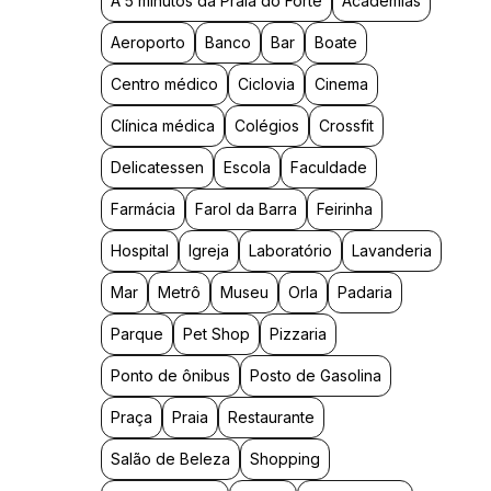
A 5 minutos da Praia do Forte
Academias
Aeroporto
Banco
Bar
Boate
Centro médico
Ciclovia
Cinema
Clínica médica
Colégios
Crossfit
Delicatessen
Escola
Faculdade
Farmácia
Farol da Barra
Feirinha
Hospital
Igreja
Laboratório
Lavanderia
Mar
Metrô
Museu
Orla
Padaria
Parque
Pet Shop
Pizzaria
Ponto de ônibus
Posto de Gasolina
Praça
Praia
Restaurante
Salão de Beleza
Shopping