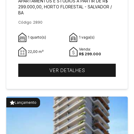
APARTAMENTOS E STUDIOS A PARTIR DE R$
299.000,00, HORTO FLORESTAL - SALVADOR /
BA
Código: 2890
1 quarto(s)
1 vaga(s)
Venda:
22,00 m²
R$ 299.000
VER DETALHES
Lançamento