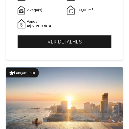
2 vaga(s)
133,00 m²
Venda:
R$ 2.203.904
VER DETALHES
Lançamento