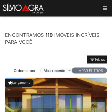
ose main menu
ENCONTRAMOS
119
IMÓVEIS INCRÍVEIS
PARA VOCÊ
Filtros
Ordernar por:
LIMPAR FILTROS
Lançamento