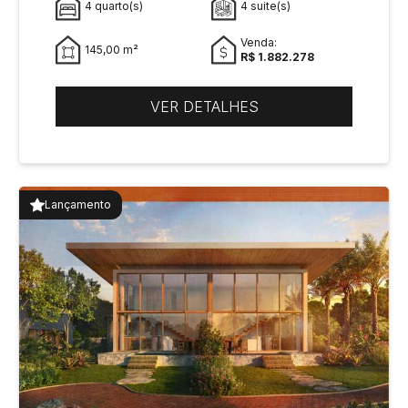
4 quarto(s)
4 suite(s)
Venda:
145,00 m²
R$ 1.882.278
VER DETALHES
Lançamento