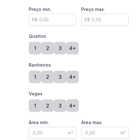
Preço min.
Preço max.
R$
R$
Quartos
1
2
3
4+
Banheiros
1
2
3
4+
Vagas
1
2
3
4+
Área min.
Área max.
m²
m²