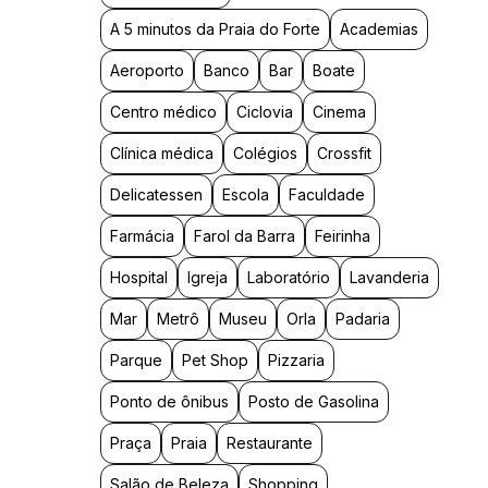
A 5 minutos da Praia do Forte
Academias
Aeroporto
Banco
Bar
Boate
Centro médico
Ciclovia
Cinema
Clínica médica
Colégios
Crossfit
Delicatessen
Escola
Faculdade
Farmácia
Farol da Barra
Feirinha
Hospital
Igreja
Laboratório
Lavanderia
Mar
Metrô
Museu
Orla
Padaria
Parque
Pet Shop
Pizzaria
Ponto de ônibus
Posto de Gasolina
Praça
Praia
Restaurante
Salão de Beleza
Shopping