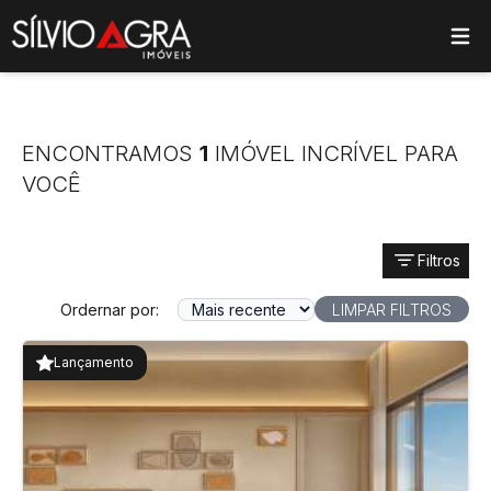
ose main menu
ENCONTRAMOS
1
IMÓVEL INCRÍVEL PARA
VOCÊ
Filtros
Ordernar por:
LIMPAR FILTROS
Lançamento