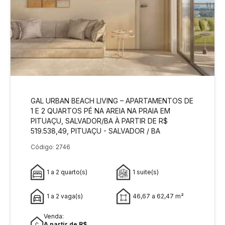
GAL URBAN BEACH LIVING – APARTAMENTOS DE
1 E 2 QUARTOS PÉ NA AREIA NA PRAIA EM
PITUAÇU, SALVADOR/BA À PARTIR DE R$
519.538,49, PITUAÇU - SALVADOR / BA
Código: 2746
1 a 2 quarto(s)
1 suite(s)
1 a 2 vaga(s)
46,67 a 62,47 m²
Venda:
A partir de R$