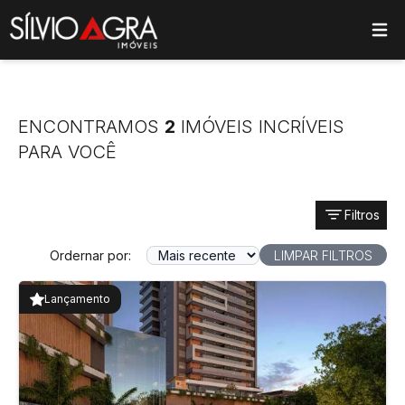
ose main menu
ENCONTRAMOS
2
IMÓVEIS INCRÍVEIS
PARA VOCÊ
Filtros
Ordernar por:
LIMPAR FILTROS
Lançamento