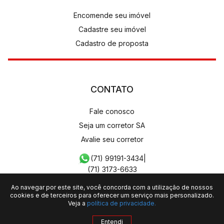
Encomende seu imóvel
Cadastre seu imóvel
Cadastro de proposta
CONTATO
Fale conosco
Seja um corretor SA
Avalie seu corretor
(71) 99191-3434
|
(71) 3173-6633
Ao navegar por este site, você concorda com a utilização de nossos
cookies e de terceiros para oferecer um serviço mais personalizado.
Veja a
política de privacidade.
SÍLVIO AGRA IMÓVEIS LTDA - CRECI: 968PJ
Entendi