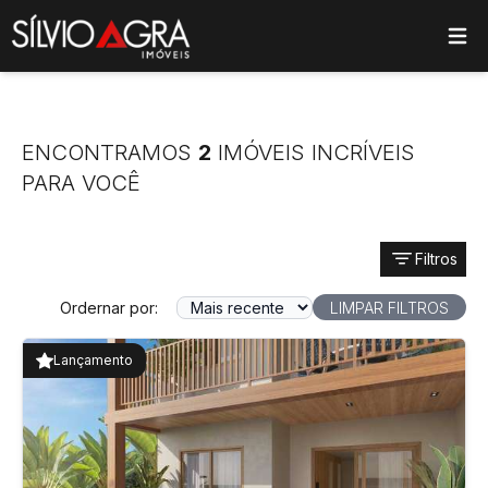
ose main menu
ENCONTRAMOS
2
IMÓVEIS INCRÍVEIS
PARA VOCÊ
Filtros
Ordernar por:
LIMPAR FILTROS
Lançamento