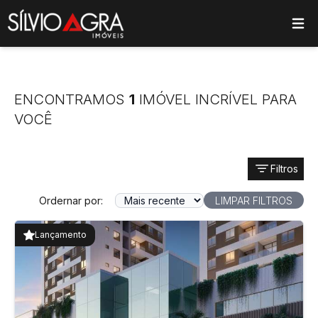
ose main menu
ENCONTRAMOS
1
IMÓVEL INCRÍVEL PARA
VOCÊ
Filtros
Ordernar por:
LIMPAR FILTROS
Lançamento