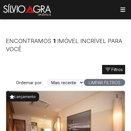
ose main menu
ENCONTRAMOS
1
IMÓVEL INCRÍVEL PARA
VOCÊ
Filtros
Ordernar por:
LIMPAR FILTROS
Lançamento