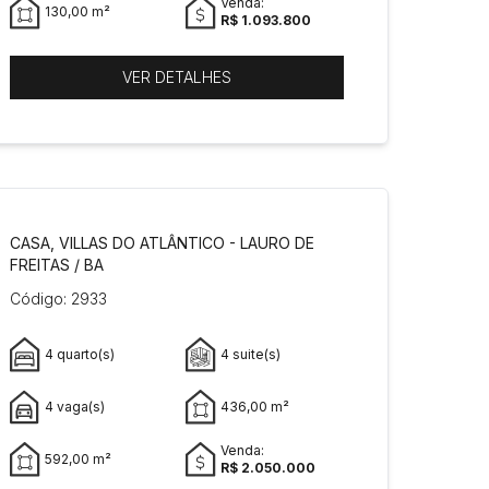
Venda:
130,00 m²
R$ 1.093.800
VER DETALHES
CASA, VILLAS DO ATLÂNTICO - LAURO DE
FREITAS / BA
Código: 2933
4 quarto(s)
4 suite(s)
4 vaga(s)
436,00 m²
Venda:
592,00 m²
R$ 2.050.000