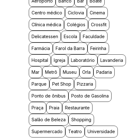
Aeroporto
Banco
Bar
Boate
Centro médico
Ciclovia
Cinema
Clínica médica
Colégios
Crossfit
Delicatessen
Escola
Faculdade
Farmácia
Farol da Barra
Feirinha
Hospital
Igreja
Laboratório
Lavanderia
Mar
Metrô
Museu
Orla
Padaria
Parque
Pet Shop
Pizzaria
Ponto de ônibus
Posto de Gasolina
Praça
Praia
Restaurante
Salão de Beleza
Shopping
Supermercado
Teatro
Universidade