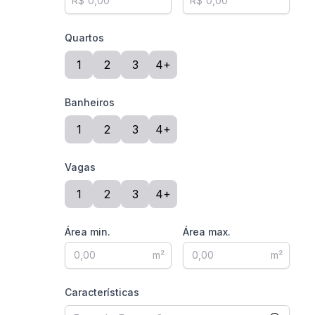
R$
R$
Quartos
1
2
3
4+
Banheiros
1
2
3
4+
Vagas
1
2
3
4+
Área min.
Área max.
m²
m²
Características