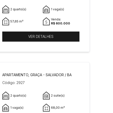
2 quarto(s)
1 vaga(s)
Venda:
57,65 m²
R$ 600.000
VER DETALHES
APARTAMENTO, GRAÇA - SALVADOR / BA
Código: 2927
2 quarto(s)
2 suite(s)
1 vaga(s)
68,00 m²