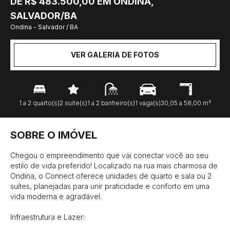
DE R$ 483.500,00 EM ONDINA,
SALVADOR/BA
Ondina - Salvador / BA
VER GALERIA DE FOTOS
1 a 2 quarto(s)
2 suite(s)
1 a 2 banheiro(s)
1 vaga(s)
30,05 a 58,00 m²
SOBRE O IMÓVEL
Chegou o empreendimento que vai conectar você ao seu 
estilo de vida preferido! Localizado na rua mais charmosa de 
Ondina, o Connect oferece unidades de quarto e sala ou 2 
suítes, planejadas para unir praticidade e conforto em uma 
vida moderna e agradável.

Infraestrutura e Lazer:
