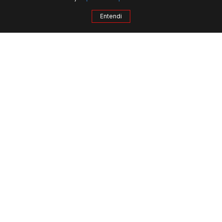
Entendi
QUERO MAIS INFORMAÇÕES
APARTAMENTO, ARMAÇÃO - SALVADOR